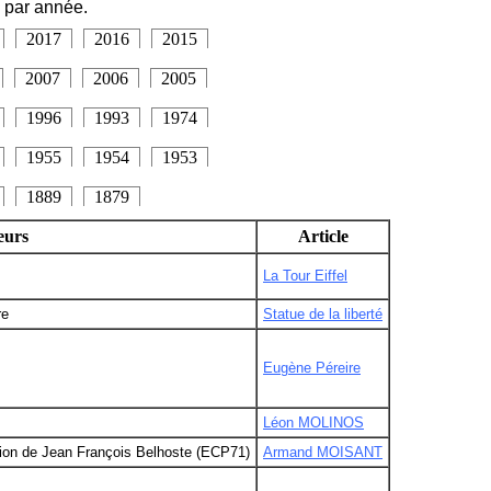
 par année.
2017
2016
2015
2007
2006
2005
1996
1993
1974
1955
1954
1953
1889
1879
eurs
Article
La Tour Eiffel
re
Statue de la liberté
Eugène Péreire
Léon MOLINOS
ation de Jean François Belhoste (ECP71)
Armand MOISANT