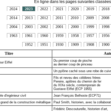
En ligne dans les pages suivantes classées
2024
2023
2022
2021
2020
2019
2018
2014
2013
2012
2011
2010
2009
2008
2004
2003
2002
2001
2000
1999
1998
1963
1961
1960
1959
1958
1957
1956
1952
1951
1930
1909
1908
1900
Titre
Aut
Du premier coup de pioche
ur Eiffel
au dernier coup de pinceau
Un pylône caché sous une robe de cuiv
Fils et neveu des célèbres frères
Pereire, apôtres du chemin de fer
du XIXe siècle, contemporain de
Gustave Eiffel (ECP 1955)
e d'ingénieur civil
Jean François Belhoste (ECP71)
and de la construction métallique
Paul Smith, historien, avec la collabor
Frédéric Descouturelle, historien d’art,